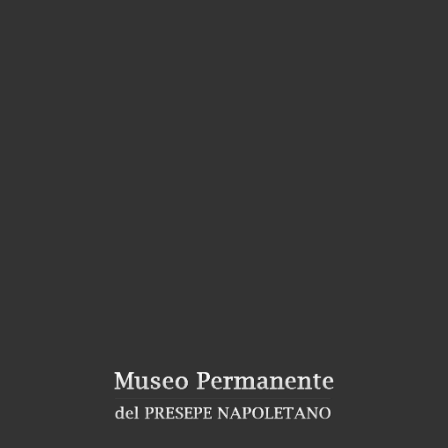
 dar vita ad un importante Museo, quello del Presepe
 costituito al fine primario di
valorizzare l’arte
epe napoletano nel mondo
.
narsi sulle novità riguardanti le esposizioni, ed è
esentazioni artistiche che sono attualmente presenti
 piazza San Domenico – Napoli.
deali, puoi visitare la sezione:
chi siamo
.
ato portale, invitiamo chiunque abbia riscontrato
e
Contatti
oppure al nostro indirizzo email:
gerli il prima possibile.
Lo staff