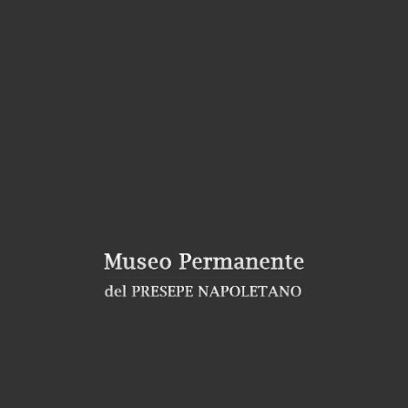
www.emiliasensale.it – © 2016
Edizione TGR Campania del 30 Novembre 2016
(Il servizio dedicato al Museo inizia al minuto 13:15)